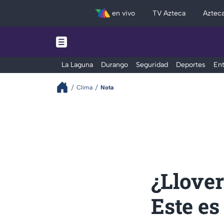
en vivo
TV Azteca
Aztec
La Laguna
Durango
Seguridad
Deportes
Ent
Clima
Nota
¿Llove
Este es