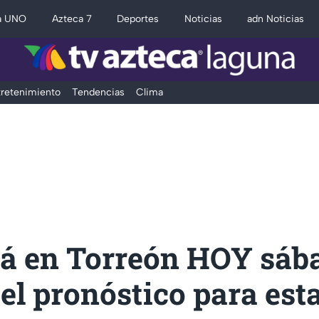
a UNO
Azteca 7
Deportes
Noticias
adn Noticias
retenimiento
Tendencias
Clima
rá en Torreón HOY sáb
 el pronóstico para est