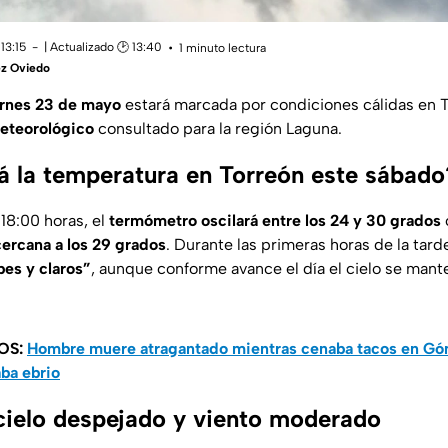
13:15
| Actualizado 🕑 13:40
1 minuto lectura
ez Oviedo
ernes 23 de mayo
estará marcada por condiciones cálidas en 
eteorológico
consultado para la región Laguna.
 la temperatura en Torreón este sábado
 18:00 horas, el
termómetro oscilará entre los 24 y 30 grados
ercana a los 29 grados
. Durante las primeras horas de la tard
bes y claros”
, aunque conforme avance el día el cielo se ma
OS:
Hombre muere atragantado mientras cenaba tacos en Gó
ba ebrio
cielo despejado y viento moderado