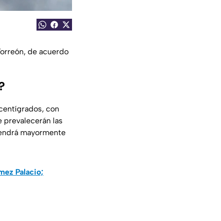
Torreón, de acuerdo
?
centígrados, con
e prevalecerán las
ntendrá mayormente
mez Palacio;