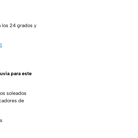
 los 24 grados y
B
uvia para este
dos soleados
icadores de
as