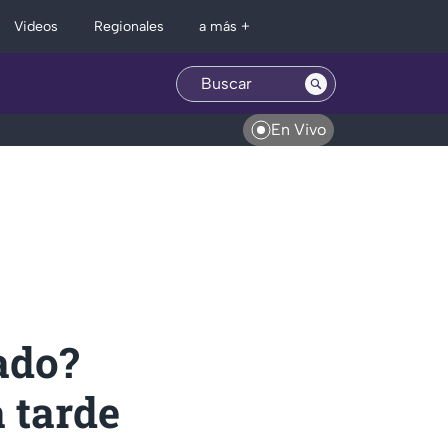
Regionales
Videos
a más +
En Vivo
ado?
a tarde