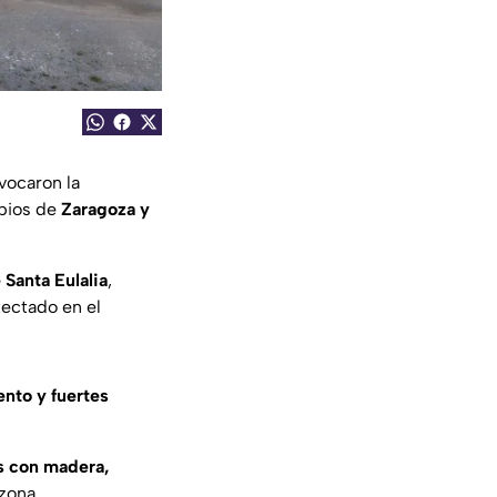
vocaron la
ipios de
Zaragoza y
 Santa Eulalia
,
tectado en el
ento y fuertes
as con madera,
zona.