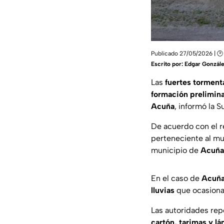
Publicado 27/05/2026 | 🕑
Escrito por:
Edgar Gonzál
Las
fuertes torment
formación prelimina
Acuña
, informó la 
De acuerdo con el r
perteneciente al m
municipio de
Acuña
En el caso de
Acuñ
lluvias
que ocasiona
Las autoridades re
cartón, tarimas y l