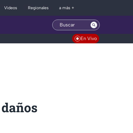
Regionales
Videos
a más +
En Vivo
 daños