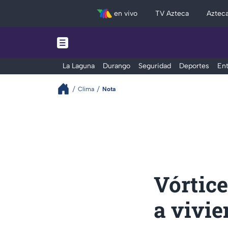
en vivo
TV Azteca
Aztec
La Laguna
Durango
Seguridad
Deportes
Ent
Clima
Nota
Vórtic
a vivi