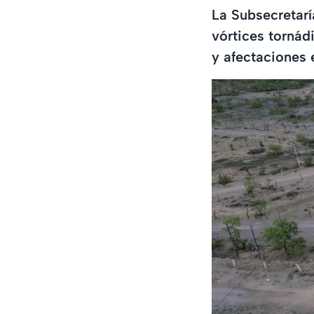
La Subsecretarí
vórtices tornád
y afectaciones 