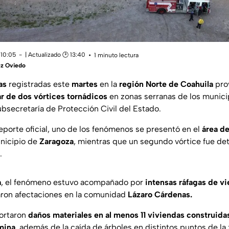
 10:05
| Actualizado 🕑 13:40
1 minuto lectura
ez Oviedo
as
registradas este
martes
en la
región Norte de Coahuila
pro
r de dos vórtices tornádicos
en zonas serranas de los munic
Subsecretaría de Protección Civil del Estado.
eporte oficial, uno de los fenómenos se presentó en el
área de
unicipio de
Zaragoza
, mientras que un segundo vórtice fue de
.
a
, el fenómeno estuvo acompañado por
intensas ráfagas de vi
ron afectaciones en la comunidad
Lázaro Cárdenas.
portaron
daños materiales en al menos 11 viviendas construid
ámina
, además de la caída de árboles en distintos puntos de la 