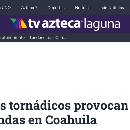
a UNO
Azteca 7
Deportes
Noticias
adn Noticias
retenimiento
Tendencias
Clima
es tornádicos provocan
endas en Coahuila